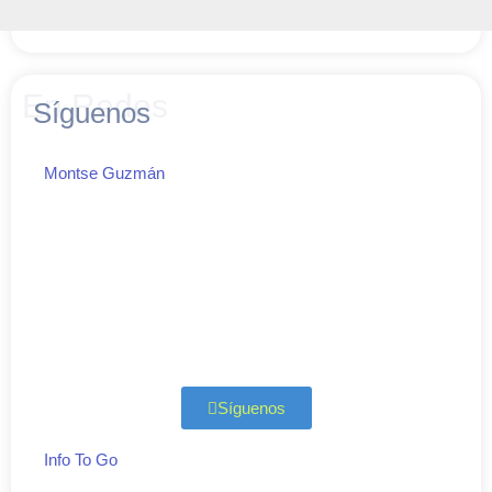
En Redes
Síguenos
Montse Guzmán
Síguenos
Info To Go