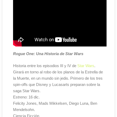
Rogue One: Una Historia de Star Wars
Historia entre los episodios III y IV de
Star Wars
.
Girará en torno al robo de los planos de la Estrella de
la Muerte, en un mundo sin jedis. Primero de los tres
spin-offs que Disney y Lucasarts preparan sobre la
saga Star Wars.
Estreno: 16 dic.
Felicity Jones, Mads Mikkelsen, Diego Luna, Ben
Mendelsohn.
Ciencia Ficción