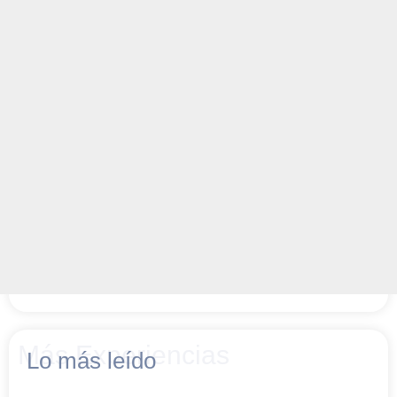
Más Experiencias
Lo más leído