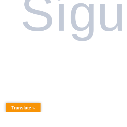
Síg
Translate »