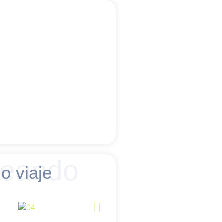
neando
o viaje