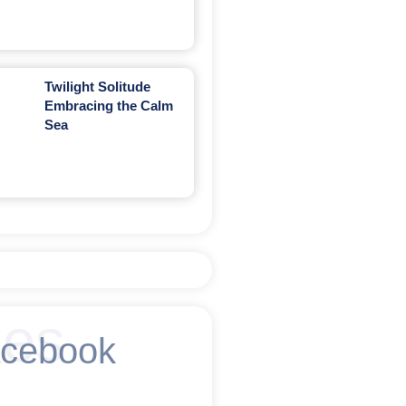
Twilight Solitude
Embracing the Calm
Sea
es
acebook