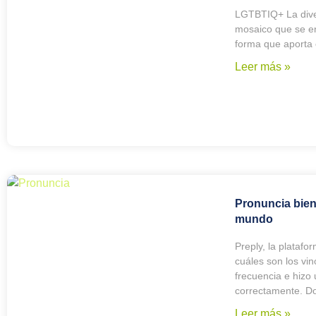
LGTBTIQ+ La diver
mosaico que se en
forma que aporta 
Leer más »
Pronuncia bien
mundo
Preply, la platafo
cuáles son los vi
frecuencia e hizo 
correctamente. D
Leer más »