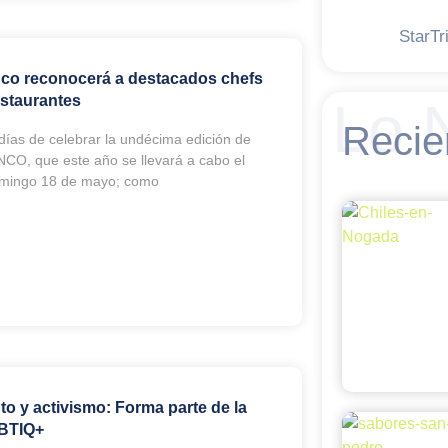
StarTr
nco reconocerá a destacados chefs
staurantes
Lo 
Recie
ías de celebrar la undécima edición de
, que este año se llevará a cabo el
omingo 18 de mayo; como
 y activismo: Forma parte de la
TBTIQ+