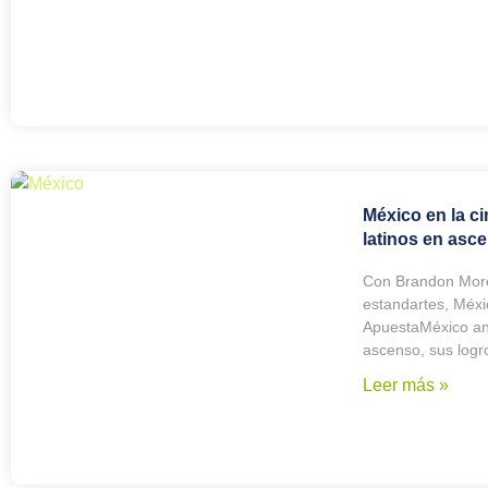
México en la c
latinos en asc
Con Brandon More
estandartes, Méxic
ApuestaMéxico ana
ascenso, sus logr
Leer más »