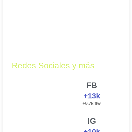
Redes Sociales y más
FB
+13k
+6.7k flw
IG
+10k