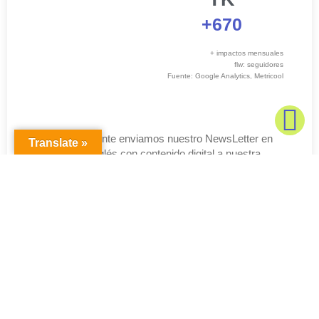
+670
+ impactos mensuales
flw: seguidores
Fuente: Google Analytics, Metricool
Bimestralmente enviamos nuestro NewsLetter en
Translate »
español e inglés con contenido digital a nuestra
base de datos.
+10k
35% de apertura
15% de clics
Total Mensual