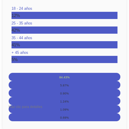
18 - 24 años
12%
25 - 35 años
42%
35 - 44 años
41%
+ 45 años
5%
84.43%
5.87%
0.90%
1.24%
Haz clic para detalles
1.09%
0.69%