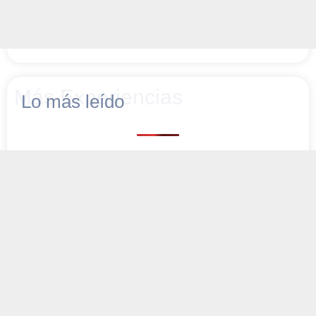
Más Experiencias
Lo más leído