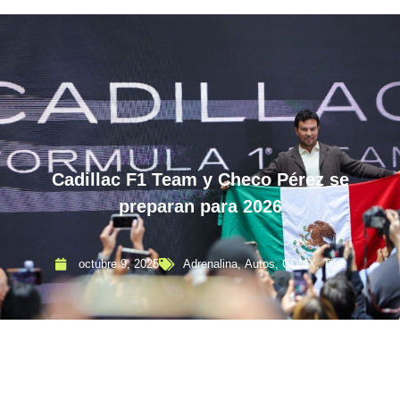
Cadillac F1 Team y Checo Pérez se
preparan para 2026
octubre 9, 2025
Adrenalina
,
Autos
,
CDMX
,
Tips