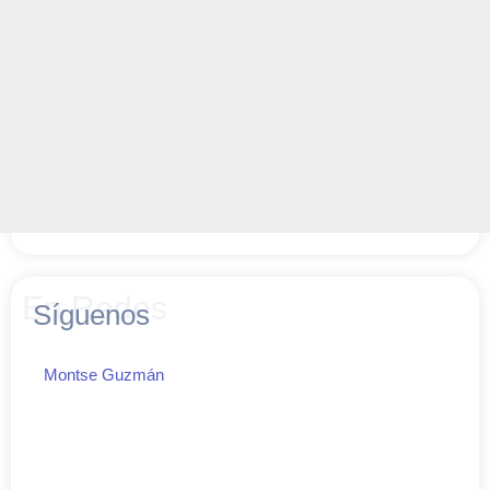
En Redes
Síguenos
Montse Guzmán