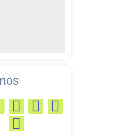
es
nos