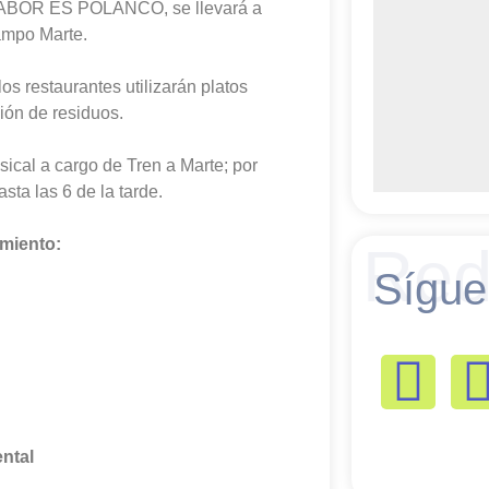
en SABOR ES POLANCO, se llevará a
ampo Marte.
 restaurantes utilizarán platos
ión de residuos.
sical a cargo de Tren a Marte; por
sta las 6 de la tarde.
miento:
Red
Sígue
ental