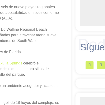
o, seis de nueve playas regionales
de accesibilidad emitidos conforme
s (ADA).
en Ed Walline Regional Beach
eñadas para atravesar arena suave
Red
Bomberos de South Walton.
Sígue
s de Florida.
kulla Springs
celebró el
ctrico accesible para sillas de
ulla del parque.
 un ambiente acogedor y accesible
igolf de 18 hoyos del complejo, es