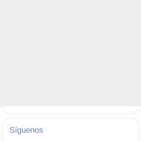
En Redes
Síguenos