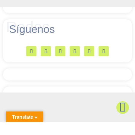
Redes
Síguenos
Translate »