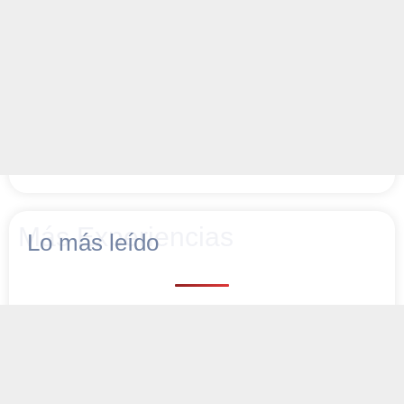
Más Experiencias
Lo más leído