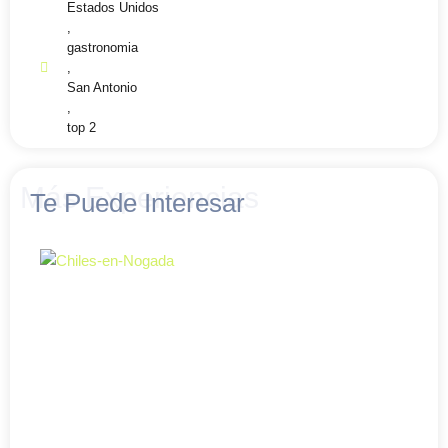
Estados Unidos
,
gastronomia
,
San Antonio
,
top 2
Más Experiencias
Te Puede Interesar