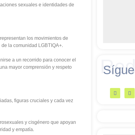
taciones sexuales e identidades de
 representan los movimientos de
ro de la comunidad LGBTIQA+.
Red
unirse a un recorrido para conocer el
Sígue
 una mayor comprensión y respeto
adas, figuras cruciales y cada vez
eterosexuales y cisgénero que apoyan
aridad y empatía.