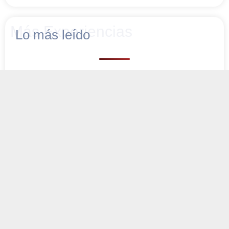
Más Experiencias
Lo más leído