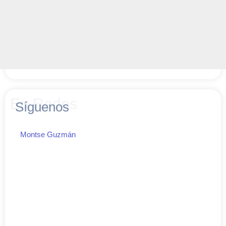
En Redes
Síguenos
Montse Guzmán