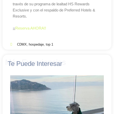
través de su programa de lealtad HS Rewards
Exclusive y con el respaldo de Preferred Hotels &
Resorts.
¡¡
Reserva AHORA!!
CDMX
,
hospedaje
,
top 1
Más Experiencias
Te Puede Interesar