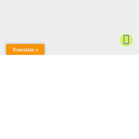
Translate »
Redes
Síguenos