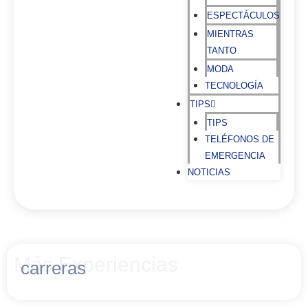
ESPECTÁCULOS
MIENTRAS
TANTO
MODA
TECNOLOGÍA
TIPS
TIPS
TELÉFONOS DE
EMERGENCIA
NOTICIAS
Más Experiencias
carreras