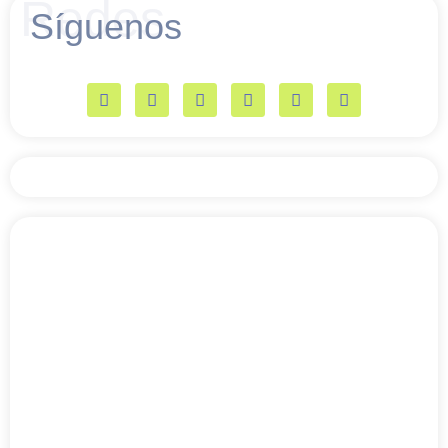
Redes
Síguenos