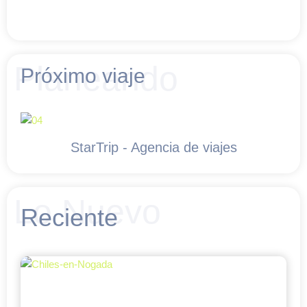
Planeando
Próximo viaje
StarTrip - Agencia de viajes
Lo Nuevo
Reciente