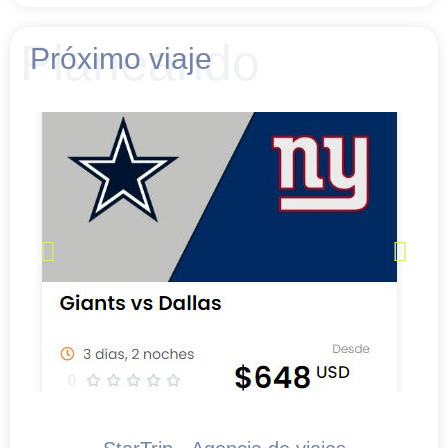
Planeando
Próximo viaje