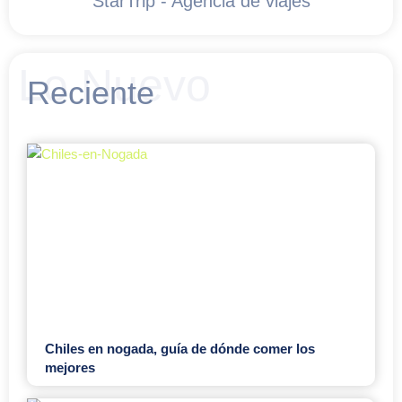
StarTrip - Agencia de viajes
Lo Nuevo
Reciente
Chiles en nogada, guía de dónde comer los
mejores