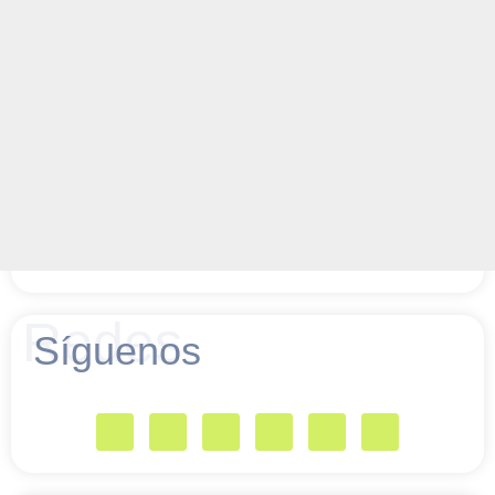
Redes
Síguenos