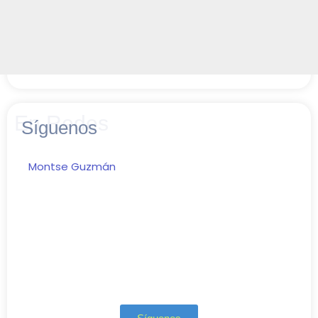
En Redes
Síguenos
Montse Guzmán