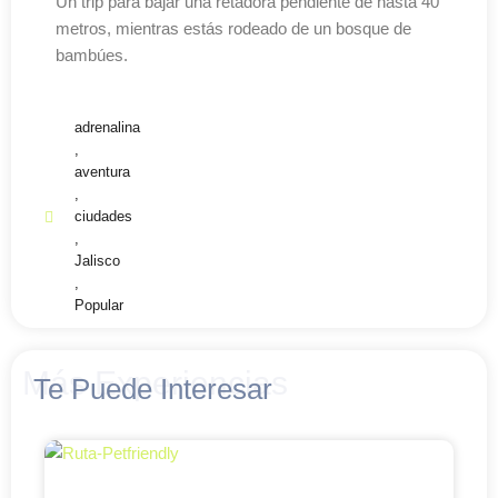
Un trip para bajar una retadora pendiente de hasta 40
metros, mientras estás rodeado de un bosque de
bambúes.
adrenalina
,
aventura
,
ciudades
,
Jalisco
,
Popular
Más Experiencias
Te Puede Interesar