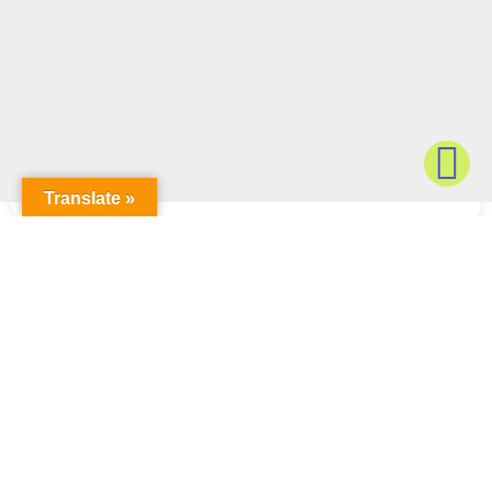
Translate »
Redes
Síguenos