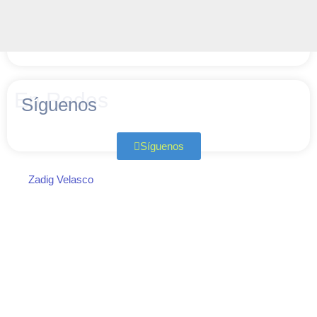
En Redes
Síguenos
Síguenos
Zadig Velasco