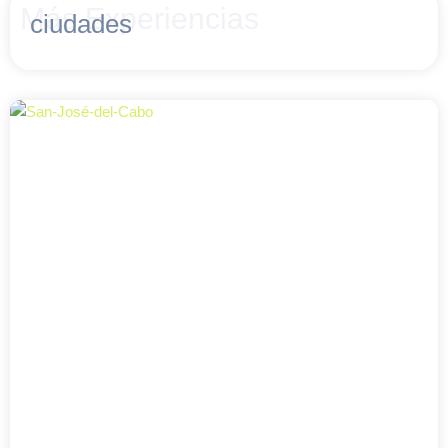
Más Experiencias
ciudades