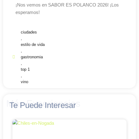
¡Nos vemos en SABOR ES POLANCO 2026! ¡Los
esperamos!
ciudades
,
estilo de vida
,
gastronomia
,
top 1
,
vino
Más Experiencias
Te Puede Interesar