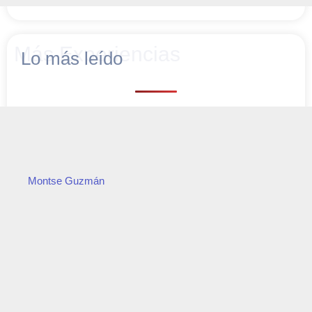
Más Experiencias
Lo más leído
Montse Guzmán