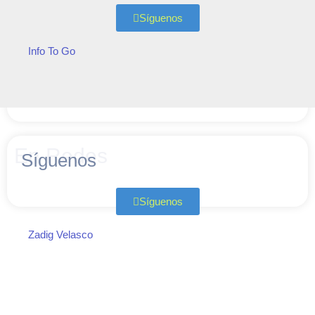
Síguenos
Info To Go
En Redes
Síguenos
Síguenos
Zadig Velasco