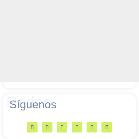
Redes
Síguenos