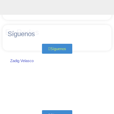
En Redes
Síguenos
Síguenos
Zadig Velasco