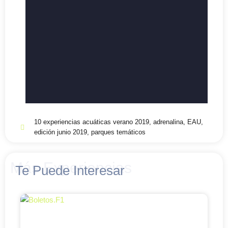
10 experiencias acuáticas verano 2019
,
adrenalina
,
EAU
,
edición junio 2019
,
parques temáticos
Más Experiencias
Te Puede Interesar