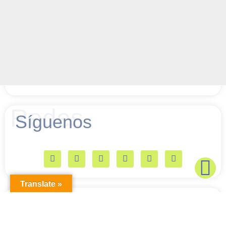
Redes
Síguenos
Translate »