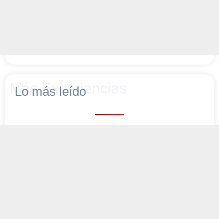
Más Experiencias
Lo más leído