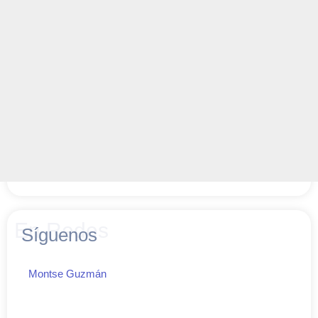
En Redes
Síguenos
Montse Guzmán