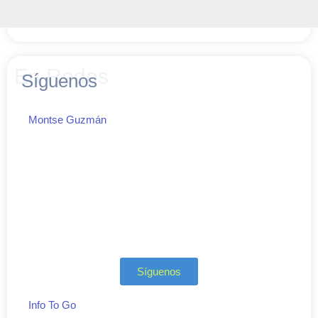
En Redes
Síguenos
Montse Guzmán
Síguenos
Info To Go