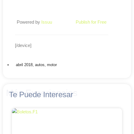
Powered by
Issuu
Publish for Free
[/device]
abril 2018
,
autos
,
motor
Más Experiencias
Te Puede Interesar