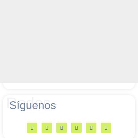
Redes
Síguenos