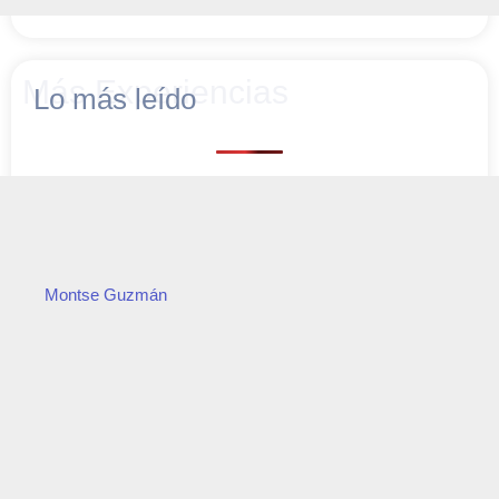
Más Experiencias
Lo más leído
Montse Guzmán