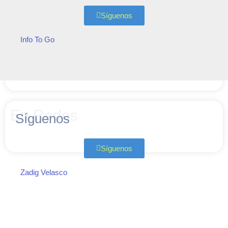
Síguenos
Info To Go
En Redes
Síguenos
Síguenos
Zadig Velasco