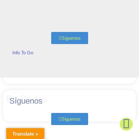
Síguenos
Info To Go
En Redes
Síguenos
Síguenos
Zadig Velasco
Translate »