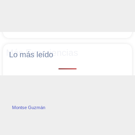
Más Experiencias
Lo más leído
Montse Guzmán