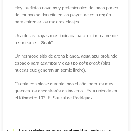
Hoy, surfistas novatos y profesionales de todas partes
del mundo se dan cita en las playas de esta región
para enfrentar los mejores oleajes.
Una de las playas más indicada para iniciar a aprender
a surfear es
“Snak”
Un hermoso sitio de arena blanca, agua azul profundo,
espacio para acampar y olas tipo
point break
(olas
huecas que generan un semicilindro).
Cuenta con oleaje durante todo el año, pero las más
grandes las encontrarás en invierno. Está ubicada en
el Kilómetro 102, El Sauzal de Rodríguez.
Paraísos para conocer Baja California
Baja
,
ciudades
,
experiencias al aire libre
,
gastronomia
,