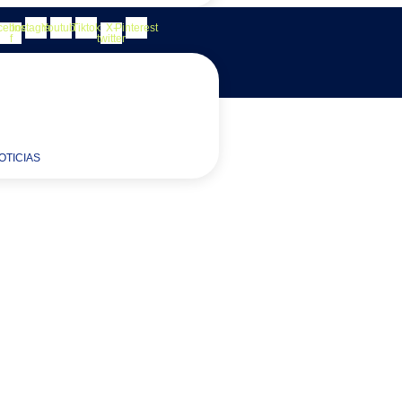
cebook-
Instagram
Youtube
Tiktok
X-
Pinterest
f
twitter
OTICIAS