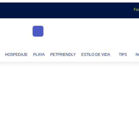
Fa
HOSPEDAJE
PLAYA
PETFRIENDLY
ESTILO DE VIDA
TIPS
N
10. Quebec, Canadá