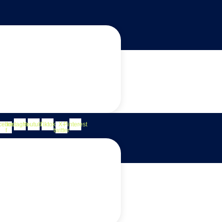
cebook-
Instagram
Youtube
Tiktok
X-
Pinterest
f
twitter