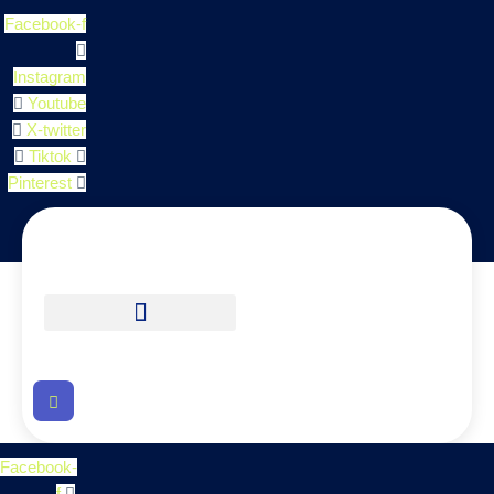
Facebook-f
Instagram
Youtube
X-twitter
Tiktok
Pinterest
Facebook-
f