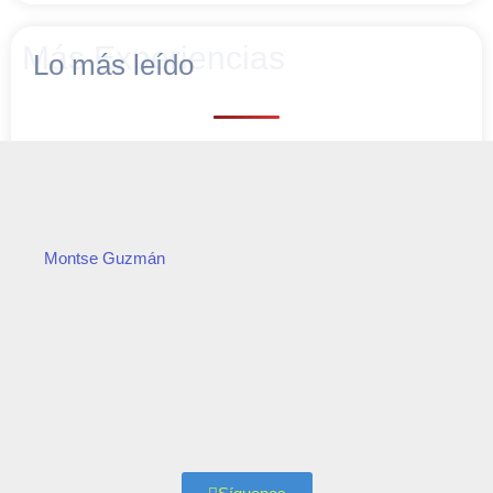
Más Experiencias
Lo más leído
Montse Guzmán