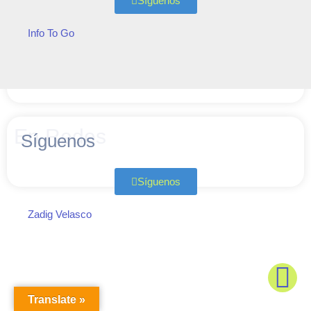
Síguenos
Info To Go
En Redes
Síguenos
Síguenos
Zadig Velasco
Translate »