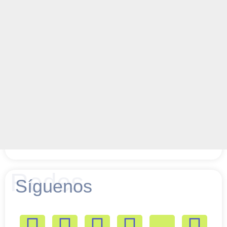
Redes
Síguenos