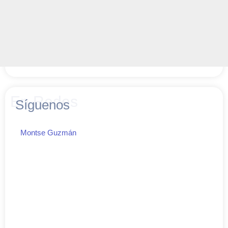
En Redes
Síguenos
Montse Guzmán