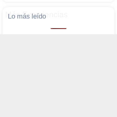
Más Experiencias
Lo más leído