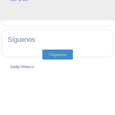
En Redes
Síguenos
Síguenos
Zadig Velasco