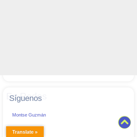
En Redes
Síguenos
Montse Guzmán
Translate »