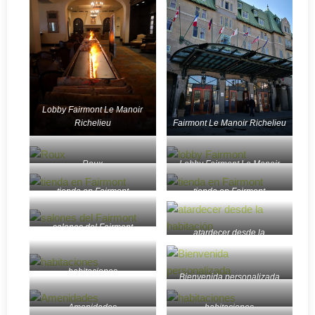
Lobby Fairmont Le Manoir
Richelieu
Fairmont Le Manoir Richelieu
Roux
Lobby Fairmont Le Manoir
Richelieu
tienda en Fairmont
tienda en Fairmont
salones del Fairmont
atardecer desde la
habitación
habitaciones
Bienvenida personalizada
Amenidades
habitaciones