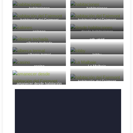
habitaciones
habitaciones
habitación del Fairmont
habitación del Fairmont
salones
desde habitaciones
sdr_vivid
alberca techada
alberca termal
lobby
casino
La Malbaie
habitación del Fairmont
amanecer desde habitación
del Fairmont