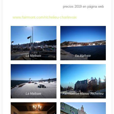
precios 2019 en página web
www.fairmont.com/richelieu-charlevoix
La Malbaie
La Malbaie
La Malbaie
Fairmont Le Manoir Richelieu