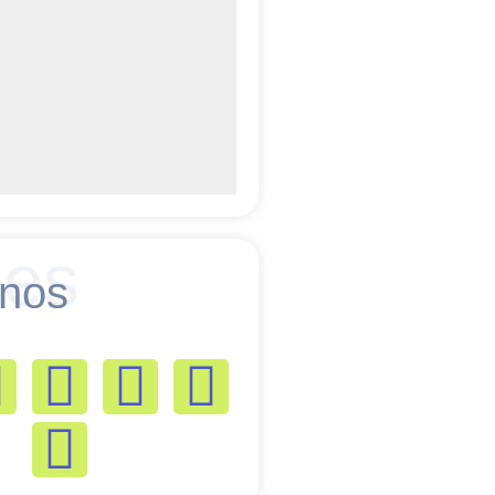
es
nos