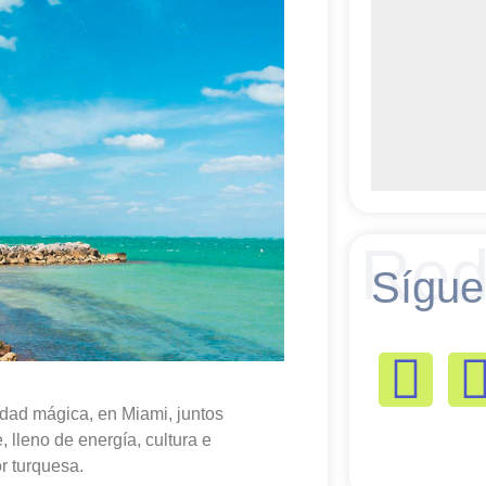
Red
Sígue
udad mágica, en Miami, juntos
 lleno de energía, cultura e
or turquesa.