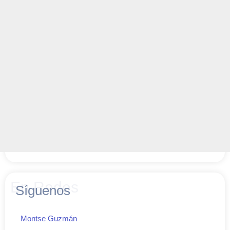
En Redes
Síguenos
Montse Guzmán