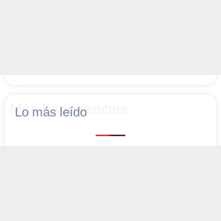
Más Experiencias
Lo más leído