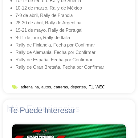
10-12 de febrero Rally de Suecia
10-12 de marzo, Rally de México
7-9 de abril, Rally de Francia
28-30 de abril, Rally de Argentina
19-21 de mayo, Rally de Portugal
9-11 de junio, Rally de Italia
Rally de Finlandia, Fecha por Confirmar
Rally de Alemania, Fecha por Confirmar
Rally de España, Fecha por Confirmar
Rally de Gran Bretaña, Fecha por Confirmar
adrenalina
,
autos
,
carreras
,
deportes
,
F1
,
WEC
Más Experiencias
Te Puede Interesar